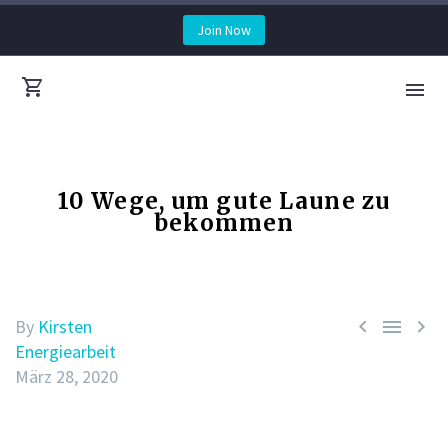
Join Now
10 Wege, um gute Laune zu
bekommen



By
Kirsten
Energiearbeit
März 28, 2020