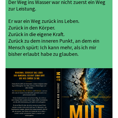
Der Weg ins Wasser war nicht zuerst ein Weg
zur Leistung.
Er war ein Weg zurück ins Leben.
Zurück in den Körper.
Zurück in die eigene Kraft.
Zurück zu dem inneren Punkt, an dem ein
Mensch spürt: Ich kann mehr, als ich mir
bisher erlaubt habe zu glauben.