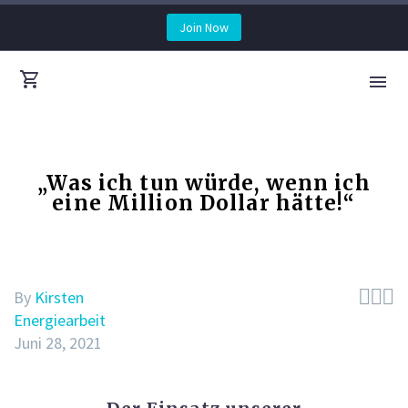
Join Now
„Was ich tun würde, wenn ich
eine Million Dollar hätte!“



By
Kirsten
Energiearbeit
Juni 28, 2021