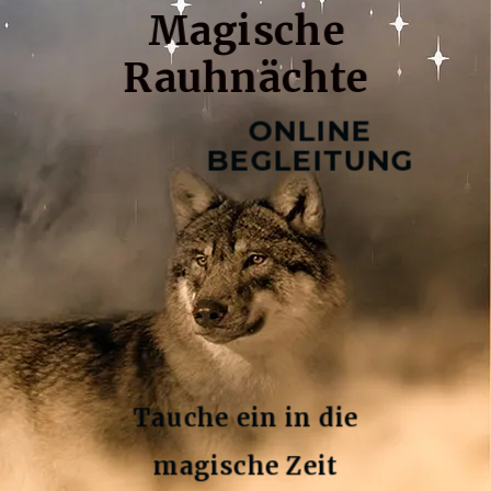
Magische
Rauhnächte
ONLINE
BEGLEITUNG
Tauche ein in die
magische Zeit