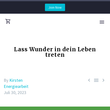
Join Now
Lass Wunder in dein Leben
treten



By
Kirsten
Energiearbeit
Juli 30, 2023