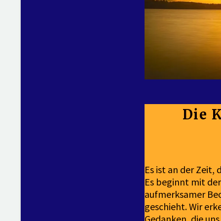
Die 
Es ist an der Zeit,
Es beginnt mit de
aufmerksamer Beo
geschieht. Wir er
Gedanken, die uns