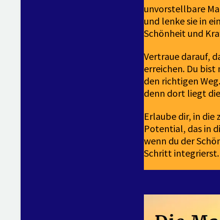
unvorstellbare Ma
und lenke sie in ei
Schönheit und Kraf
Vertraue darauf, d
erreichen. Du bist 
den richtigen Weg
denn dort liegt die
Erlaube dir, in di
Potential, das in 
wenn du der Schönh
Schritt integrierst.