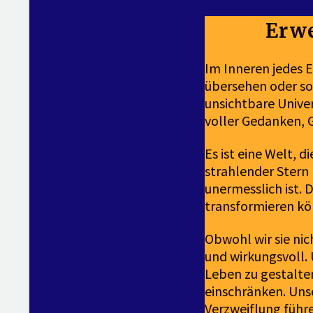
Erwe
Im Inneren jedes E
übersehen oder sog
unsichtbare Unive
voller Gedanken, 
Es ist eine Welt, 
strahlender Stern 
unermesslich ist. 
transformieren kö
Obwohl wir sie nic
und wirkungsvoll.
Leben zu gestalte
einschränken. Unse
Verzweiflung führe