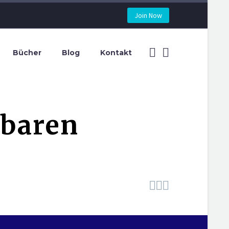
Join Now
Bücher
Blog
Kontakt
tbaren


