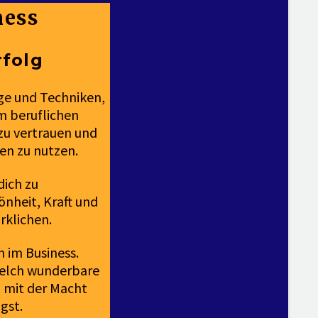
ness
rfolg
uge und Techniken,
em beruflichen
 zu vertrauen und
en zu nutzen.
dich zu
önheit, Kraft und
irklichen.
n im Business.
 welch wunderbare
u mit der Macht
gst.