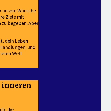
ir unsere Wünsche
re Ziele mit
se zu begeben. Aber
ht, dein Leben
 Handlungen, und
nneren Welt
 inneren
ir, die