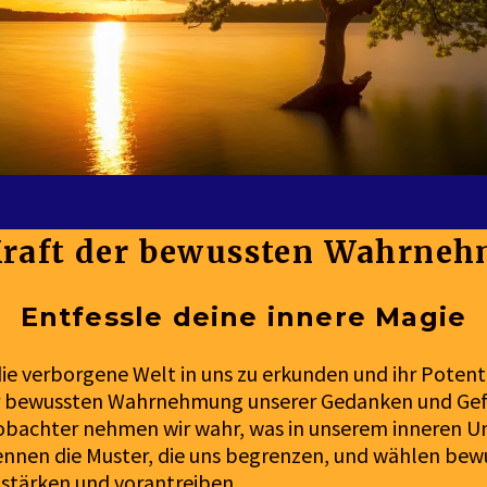
Kraft der bewussten Wahrne
Entfessle deine innere Magie
 die verborgene Welt in uns zu erkunden und ihr Potent
r bewussten Wahrnehmung unserer Gedanken und Gefü
bachter nehmen wir wahr, was in unserem inneren U
kennen die Muster, die uns begrenzen, und wählen bew
 stärken und vorantreiben.