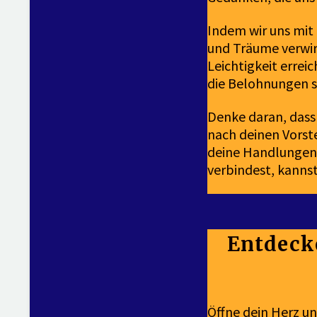
Indem wir uns mit
und Träume verwir
Leichtigkeit errei
die Belohnungen s
Denke daran, dass 
nach deinen Vorst
deine Handlungen 
verbindest, kanns
Entdeck
Öffne dein Herz und