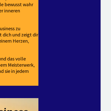
hle bewusst wahr
er inneren
usiness zu
t dich und zeigt dir
deinem Herzen,
und das volle
inem Meisterwerk,
d sie in jedem