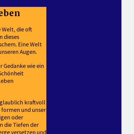
Leben
Welt, die oft
n dieses
schem. Eine Welt
 unseren Augen.
er Gedanke wie ein
 Schönheit
 Leben
laublich kraftvoll
u formen und unser
igen oder
n die Tiefen der
Berge versetzen und