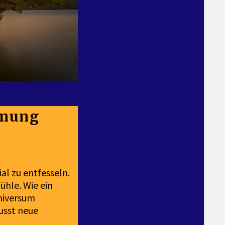
hmung
ial zu entfesseln.
hle. Wie ein
niversum
usst neue