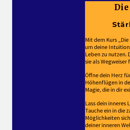
Die
Stär
Mit dem Kurs „Die
um deine Intuition
Leben zu nutzen. D
sie als Wegweiser 
Öffne dein Herz fü
Höhenflügen in de
Magie, die in dir e
Lass dein inneres 
Tauche ein in die
Möglichkeiten sich
deiner inneren Wel