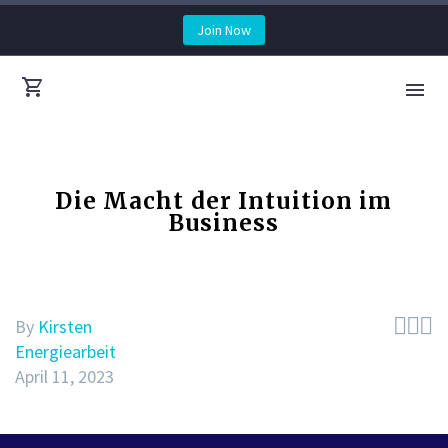
Join Now
Die Macht der Intuition im
Business



By
Kirsten
Energiearbeit
April 11, 2023