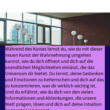
Während des Kurses lernst du, wie du mit dieser
neuen Kunst der Wahrnehmung umgehen
kannst, wie du dich öffnest und dich auf die
unendlichen Möglichkeiten einlässt, die das
Universum dir bietet. Du lernst, deine Gedanken
und Emotionen zu beherrschen und dich auf das
zu konzentrieren, was dir wirklich wichtig ist.
Und du erfährst, wie du dich von den vielen
Informationen und Ablenkungen, die unsere
Welt prägen, lösen und dich auf deine Intuition