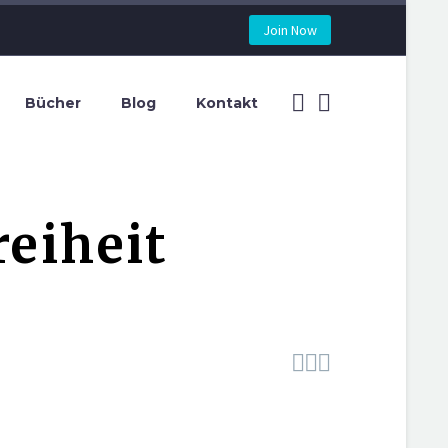
Join Now
Bücher
Blog
Kontakt
reiheit


