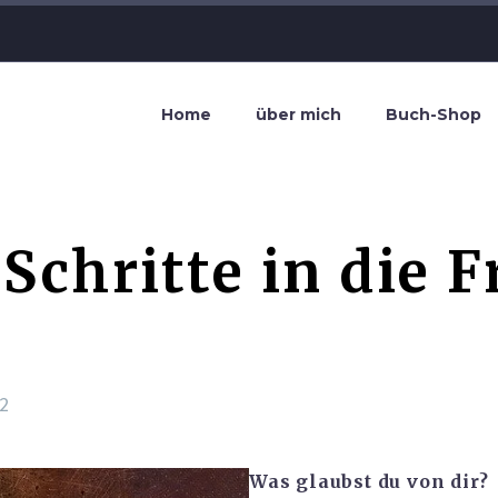
Home
über mich
Buch-Shop
Schritte in die F
22
Was glaubst du von dir?